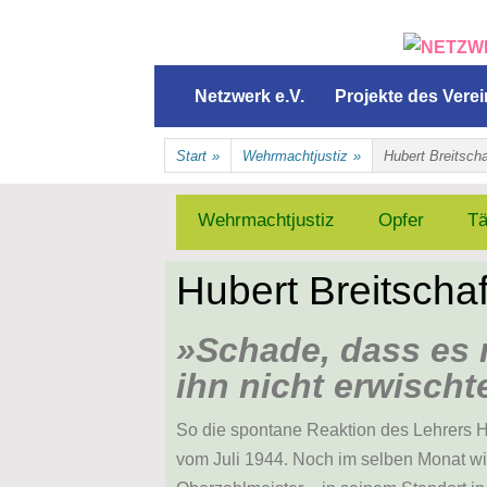
NETZWERK ERINNERU
Netzwerk e.V.
Projekte des Vere
Start
»
Wehrmachtjustiz
»
Hubert Breitscha
Wehrmachtjustiz
Opfer
Tä
Hubert Breitschaf
»Schade, dass es n
ihn nicht erwischt
So die spontane Reaktion des Lehrers Hub
vom Juli 1944. Noch im selben Monat wir