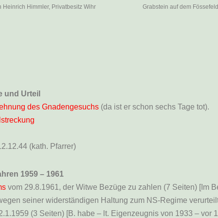
 Heinrich Himmler, Privatbesitz Wihr
Grabstein auf dem Fössefeld
 und Urteil
ehnung des Gnadengesuchs
(da ist er schon sechs Tage tot).
lstreckung
.12.44 (kath. Pfarrer)
hren 1959 – 1961
ms
vom 29.8.1961, der Witwe Bezüge zu zahlen (7 Seiten) [Im B
 wegen seiner widerständigen Haltung zum NS-Regime verurteilt
.1.1959 (3 Seiten) [B. habe – lt. Eigenzeugnis von 1933 – vor 