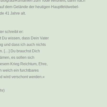
n Bolgrad/Rumänien zum Tode verurteilt, dann nach
uf dem Gelände der heutigen Hauptfeldwebel-
de 41 Jahre alt.
er schreibt er:
t Du wissen, dass Dein Vater
ng und dass ich auch nichts
n. […] Du brauchst Dich
ämen, es sollen sich
iesem Krieg Reichtum, Ehre,
 welch ein furchtbares
nd wird verschont werden.«
hr)