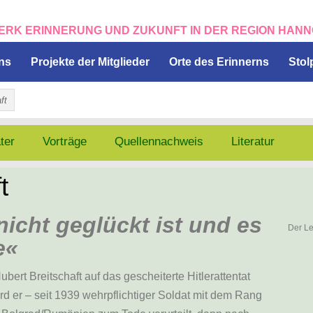
NG UND ZUKUNFT IN DER REGI
ins
Projekte der Mitglieder
Orte des Erinnerns
Stol
ft
ter
Vorträge
Quellennachweis
Literatur
t
icht geglückt ist und es
Der Le
e«
ert Breitschaft auf das gescheiterte Hitlerattentat
d er – seit 1939 wehrpflichtiger Soldat mit dem Rang