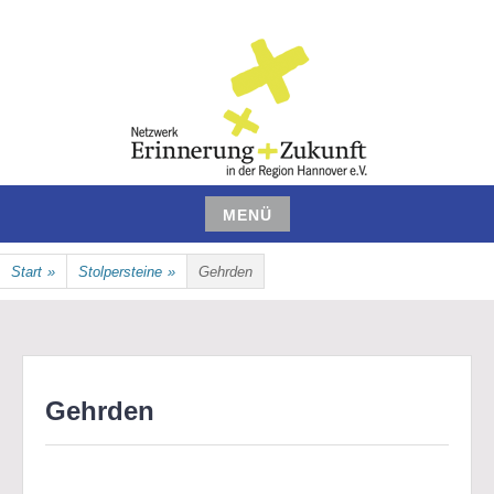
Zum
Inhalt
springen
NETZWERK ERINNERUNG UND
MENÜ
ZUKUNFT IN DER REGION
Zum
Start
»
Stolpersteine
»
Gehrden
Inhalt
HANNOVER E.V.
springen
Gehrden