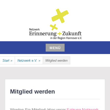
Zum
Inhalt
springen
NETZWERK ERINNERUNG UND
MENÜ
ZUKUNFT IN DER REGION
Zum
Start
»
Netzwerk e.V.
»
Mitglied werden
Inhalt
HANNOVER E.V.
springen
Mitglied werden
Werden Sie Mitglied: Hier unser
Satzung Netzwerk