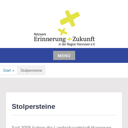
Zum
Inhalt
springen
NETZWERK ERINNERUNG UND
MENÜ
ZUKUNFT IN DER REGION
Zum
Start
»
Stolpersteine
Inhalt
HANNOVER E.V.
springen
Stolpersteine
Seit 2005 haben die Landeshauptstadt Hannover