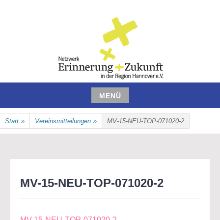
Zum
Inhalt
springen
NETZWERK ERINNERUNG UND
MENÜ
ZUKUNFT IN DER REGION
Zum
Start
»
Vereinsmitteilungen
»
MV-15-NEU-TOP-071020-2
Inhalt
HANNOVER E.V.
springen
MV-15-NEU-TOP-071020-2
MV-15-NEU-TOP-071020-2