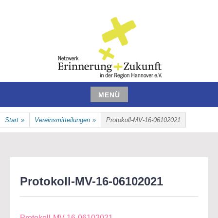
Zum
Inhalt
springen
NETZWERK ERINNERUNG UND
MENÜ
ZUKUNFT IN DER REGION
Zum
Start
»
Vereinsmitteilungen
»
Protokoll-MV-16-06102021
Inhalt
HANNOVER E.V.
springen
Protokoll-MV-16-06102021
Protokoll-MV-16-06102021