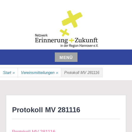
Zum
Inhalt
springen
NETZWERK ERINNERUNG UND
MENÜ
ZUKUNFT IN DER REGION
Zum
Start
»
Vereinsmitteilungen
»
Protokoll MV 281116
Inhalt
HANNOVER E.V.
springen
Protokoll MV 281116
Protokoll MV 281116