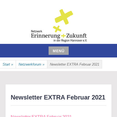
Zum
Inhalt
springen
NETZWERK ERINNERUNG UND
MENÜ
ZUKUNFT IN DER REGION
Zum
Start
»
Netzwerkforum
»
Newsletter EXTRA Februar 2021
Inhalt
HANNOVER E.V.
springen
Newsletter EXTRA Februar 2021
Newsletter EXTRA Februar 2021