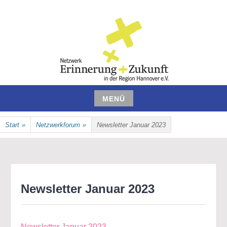
Zum
Inhalt
springen
NETZWERK ERINNERUNG UND
MENÜ
ZUKUNFT IN DER REGION
Zum
Start
»
Netzwerkforum
»
Newsletter Januar 2023
Inhalt
HANNOVER E.V.
springen
Newsletter Januar 2023
Newsletter Januar 2023