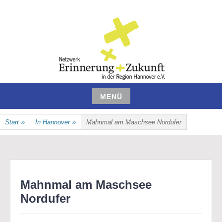
Zum
Inhalt
springen
NETZWERK ERINNERUNG UND
MENÜ
ZUKUNFT IN DER REGION
Zum
Start
»
In Hannover
»
Mahnmal am Maschsee Nordufer
Inhalt
HANNOVER E.V.
springen
Mahnmal am Maschsee
Nordufer