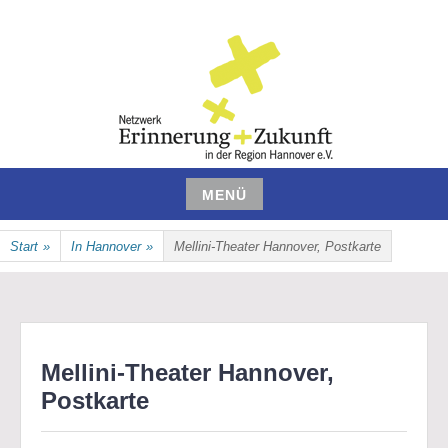
Zum
Inhalt
springen
NETZWERK ERINNERUNG UND
MENÜ
ZUKUNFT IN DER REGION
Zum
Start
»
In Hannover
»
Mellini-Theater Hannover, Postkarte
Inhalt
HANNOVER E.V.
springen
Mellini-Theater Hannover,
Postkarte