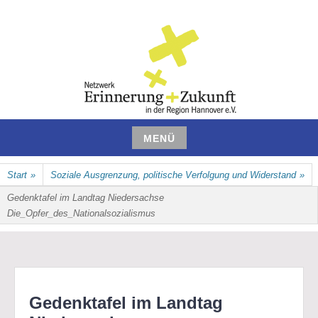
Zum
Inhalt
springen
NETZWERK ERINNERUNG UND
MENÜ
ZUKUNFT IN DER REGION
Zum
Start
»
Soziale Ausgrenzung, politische Verfolgung und Widerstand
»
Inhalt
HANNOVER E.V.
springen
Gedenktafel im Landtag Niedersachse
Die_Opfer_des_Nationalsozialismus
Gedenktafel im Landtag