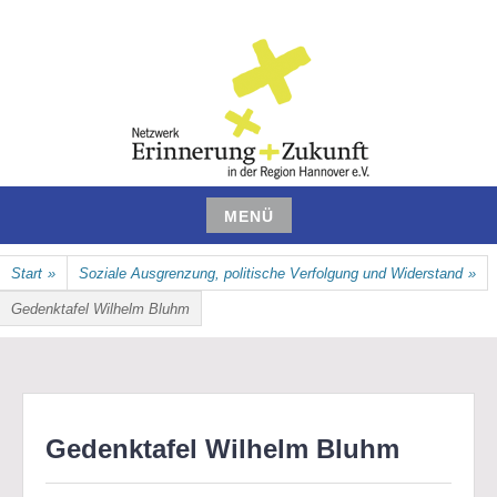
Zum
Inhalt
springen
NETZWERK ERINNERUNG UND
MENÜ
ZUKUNFT IN DER REGION
Zum
Start
»
Soziale Ausgrenzung, politische Verfolgung und Widerstand
»
Inhalt
HANNOVER E.V.
springen
Gedenktafel Wilhelm Bluhm
Gedenktafel Wilhelm Bluhm