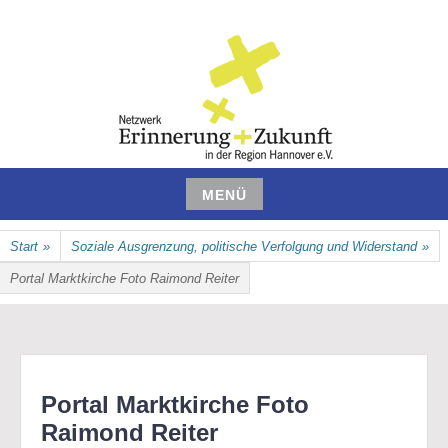
Zum
Inhalt
springen
NETZWERK ERINNERUNG UND
MENÜ
ZUKUNFT IN DER REGION
Zum
Start
»
Soziale Ausgrenzung, politische Verfolgung und Widerstand
»
Inhalt
HANNOVER E.V.
springen
Portal Marktkirche Foto Raimond Reiter
Portal Marktkirche Foto
Raimond Reiter