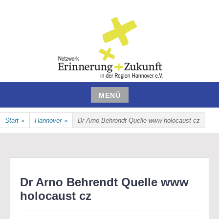
Zum
Inhalt
springen
NETZWERK ERINNERUNG UND
MENÜ
ZUKUNFT IN DER REGION
Zum
Start
»
Hannover
»
Dr Arno Behrendt Quelle www holocaust cz
Inhalt
HANNOVER E.V.
springen
Dr Arno Behrendt Quelle www
holocaust cz