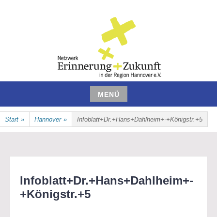
Zum
Inhalt
springen
NETZWERK ERINNERUNG UND
MENÜ
ZUKUNFT IN DER REGION
Zum
Start
»
Hannover
»
Infoblatt+Dr.+Hans+Dahlheim+-+Königstr.+5
Inhalt
HANNOVER E.V.
springen
Infoblatt+Dr.+Hans+Dahlheim+-
+Königstr.+5