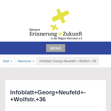
Zum
Inhalt
springen
NETZWERK ERINNERUNG UND
MENÜ
ZUKUNFT IN DER REGION
Zum
Start
»
Hannover
»
Infoblatt+Georg+Neufeld+-+Wolfstr.+36
Inhalt
HANNOVER E.V.
springen
Infoblatt+Georg+Neufeld+-
+Wolfstr.+36