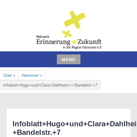
Zum
Inhalt
springen
NETZWERK ERINNERUNG UND
MENÜ
ZUKUNFT IN DER REGION
Zum
Start
»
Hannover
»
Inhalt
HANNOVER E.V.
springen
Infoblatt+Hugo+und+Clara+Dahlheim+-+Bandelstr.+7
Infoblatt+Hugo+und+Clara+Dahlhe
+Bandelstr.+7