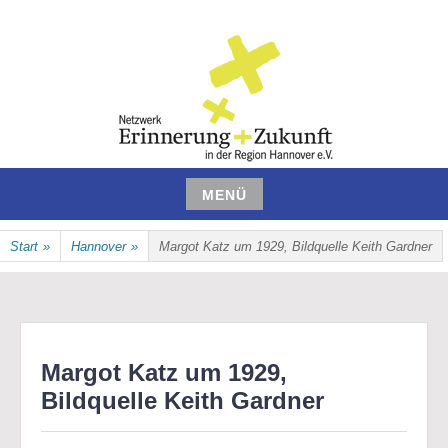
Zum
Inhalt
springen
NETZWERK ERINNERUNG UND
MENÜ
ZUKUNFT IN DER REGION
Zum
Start
»
Hannover
»
Margot Katz um 1929, Bildquelle Keith Gardner
Inhalt
HANNOVER E.V.
springen
Margot Katz um 1929,
Bildquelle Keith Gardner