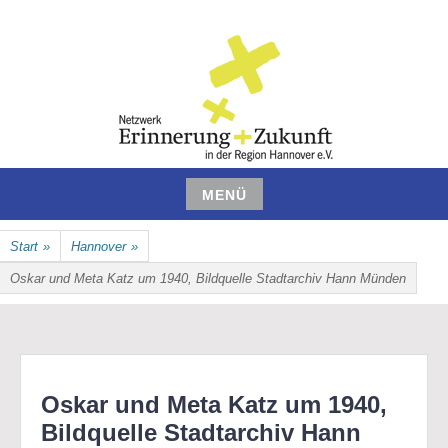
Zum
Inhalt
springen
NETZWERK ERINNERUNG UND
MENÜ
ZUKUNFT IN DER REGION
Zum
Start
»
Hannover
»
Inhalt
HANNOVER E.V.
springen
Oskar und Meta Katz um 1940, Bildquelle Stadtarchiv Hann Münden
Oskar und Meta Katz um 1940,
Bildquelle Stadtarchiv Hann