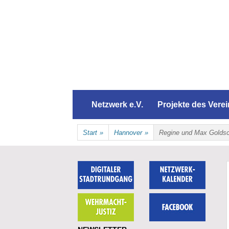
Zum
Inhalt
springen
Zum
NETZWERK ERINNERU
Netzwerk e.V.
Projekte des Vere
Inhalt
springen
Start
»
Hannover
»
Regine und Max Goldsc