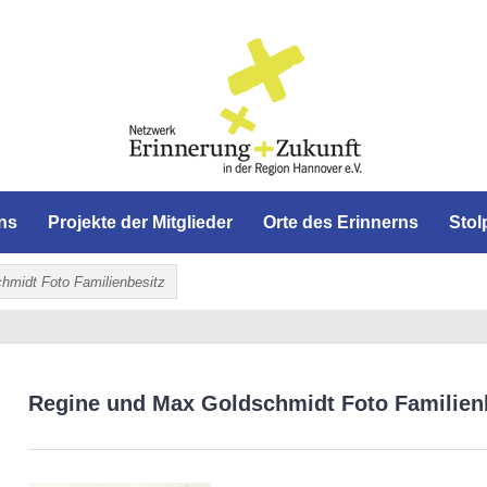
NG UND ZUKUNFT IN DER REGI
ins
Projekte der Mitglieder
Orte des Erinnerns
Stol
hmidt Foto Familienbesitz
Regine und Max Goldschmidt Foto Familien