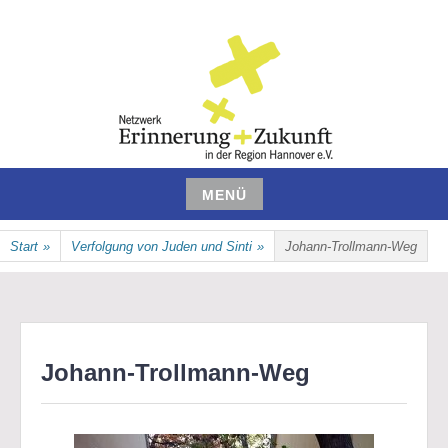
Zum
Inhalt
springen
NETZWERK ERINNERUNG UND
MENÜ
ZUKUNFT IN DER REGION
Zum
Start
»
Verfolgung von Juden und Sinti
»
Johann-Trollmann-Weg
Inhalt
HANNOVER E.V.
springen
Johann-Trollmann-Weg