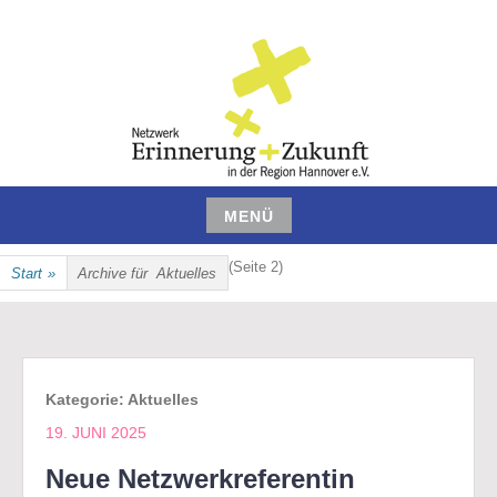
Zum
Inhalt
springen
NETZWERK ERINNERUNG UND
MENÜ
ZUKUNFT IN DER REGION
Zum
(Seite 2)
Start
»
Archive für
Aktuelles
Inhalt
HANNOVER E.V.
springen
Kategorie:
Aktuelles
19. JUNI 2025
Neue Netzwerkreferentin