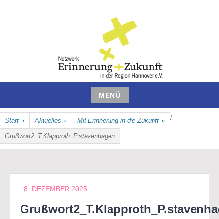
Zum
Inhalt
springen
NETZWERK ERINNERUNG UND
MENÜ
ZUKUNFT IN DER REGION
Zum
/
Start
»
Aktuelles
»
Mit Erinnerung in die Zukunft
»
Inhalt
HANNOVER E.V.
springen
Grußwort2_T.Klapproth_P.stavenhagen
18. DEZEMBER 2025
Grußwort2_T.Klapproth_P.stavenh