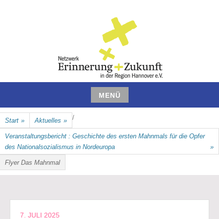
Zum
Inhalt
springen
NETZWERK ERINNERUNG UND
MENÜ
ZUKUNFT IN DER REGION
Zum
/
Start
»
Aktuelles
»
Inhalt
HANNOVER E.V.
springen
Veranstaltungsbericht : Geschichte des ersten Mahnmals für die Opfer
des Nationalsozialismus in Nordeuropa
»
Flyer Das Mahnmal
7. JULI 2025